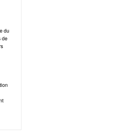
re du
s de
rs
tion
nt