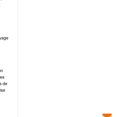
t
oyage
un
des
es de
ise