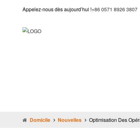
Appelez-nous dès aujourd’hui !
+86 0571 8926 3807
Domicile
Qui Sommes-Nous
Pr
Optimi
: l’im
convo
Domicile
Nouvelles
Optimisation Des Opér