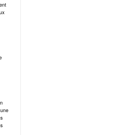
ent
lux
e
on
t une
us
es