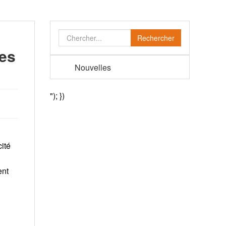
Rechercher
des
Nouvelles
"); })
cité
ent