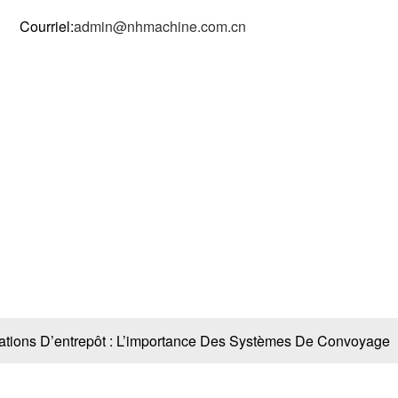
Courriel:
admin@nhmachine.com.cn
oduits
Cas
Vidéos
Nouvelles
Contactez-
sation des opérations d’e
portance des systèmes de
yage
ations D’entrepôt : L’importance Des Systèmes De Convoyage