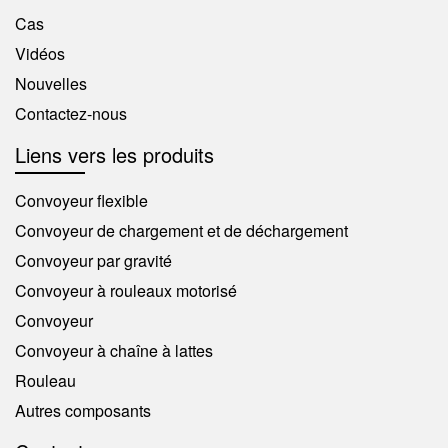
transformation des aliments, les produits pharmaceutiques
productivité et l’augmentation de la fiabilité de la chaîne
Cas
et les centres de traitement des commandes du commerce
d’approvisionnement. Quelle que soit la taille de votre
Vidéos
électronique. Ils sont particulièrement utiles dans les
chaîne d’approvisionnement, l’introduction d’un convoyeur à
environnements où la diversité des produits est élevée et où
rouleaux est un choix judicieux.
Nouvelles
la
Contactez-nous
Liens vers les produits
Convoyeur flexible
Convoyeur de chargement et de déchargement
Convoyeur par gravité
Convoyeur à rouleaux motorisé
Convoyeur
Convoyeur à chaîne à lattes
Rouleau
Autres composants