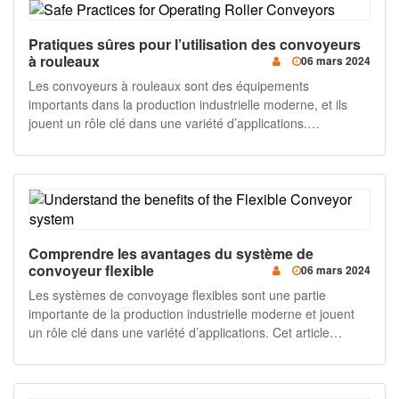
Pratiques sûres pour l’utilisation des convoyeurs
à rouleaux
06 mars 2024
Les convoyeurs à rouleaux sont des équipements
importants dans la production industrielle moderne, et ils
jouent un rôle clé dans une variété d’applications.
Cependant, l’utilisation de ces appareils nécessite de suivre
certaines pratiques de sécurité pour assurer la sécurité des
travailleurs et le bon fonctionnement de l’équipement. Cet
article explorera certaines pratiques de sécurité clés pour
l’utilisation des convoyeurs à rouleaux. Pratiques de sécurité
1. Une formation opérationnelle adéquate Tout le personnel
Comprendre les avantages du système de
qui utilise les convoyeurs à rouleaux doit recevoir une
convoyeur flexible
06 mars 2024
formation opérationnelle appropriée. Il s’agit notamment de
comprendre le fonctionnement de l’équipement et de
Les systèmes de convoyage flexibles sont une partie
l’utiliser correctement et en toute sécurité. 2. Utilisez un
importante de la production industrielle moderne et jouent
équipement de protection approprié Lorsqu’ils utilisent des
un rôle clé dans une variété d’applications. Cet article
convoyeurs à rouleaux, les travailleurs doivent porter un
examinera de plus près les avantages des systèmes de
équipement de protection approprié, comme des lunettes de
convoyage flexibles et pourquoi ils sont si importants dans
protection, des gants de protection et des chaussures de
l’environnement de fabrication d’aujourd’hui. Qu’est-ce qu’un