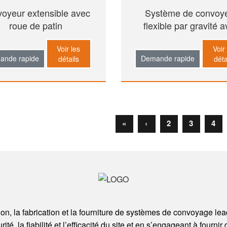
oyeur extensible avec
Système de convoy
roue de patin
flexible par gravité 
rouleau en PVC
Voir les
Voir
ande rapide
Demande rapide
détails
déta
«
‹
2
3
4
n, la fabrication et la fourniture de systèmes de convoyage lea
té, la fiabilité et l’efficacité du site et en s’engageant à fourni