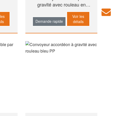
gravité avec rouleau en
acier
 les
Voir les
Demande rapide
ils
détails