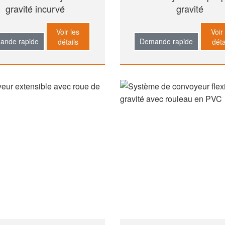
gravité incurvé
gravité
Voir les
Voir
ande rapide
Demande rapide
détails
déta