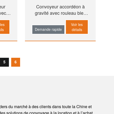
eur
Convoyeur accordéon à
avec
gravité avec rouleau bleu
PP
 les
Voir les
Demande rapide
ils
détails
5
6
ders du marché à des clients dans toute la Chine et
r des solutions de convoyage à la location et à l’achat,