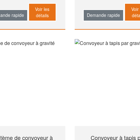
extensible
Voir les
Voir
ande rapide
Demande rapide
détails
déta
tème de convoyeur à
Convoyeur à tapis 